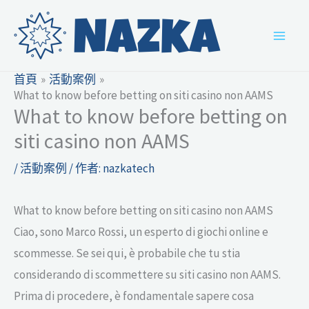
跳
MAI
至
MEN
主
要
首頁
活動案例
內
What to know before betting on siti casino non AAMS
What to know before betting on
容
siti casino non AAMS
/
活動案例
/ 作者:
nazkatech
What to know before betting on siti casino non AAMS
Ciao, sono Marco Rossi, un esperto di giochi online e
scommesse. Se sei qui, è probabile che tu stia
considerando di scommettere su siti casino non AAMS.
Prima di procedere, è fondamentale sapere cosa