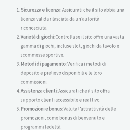
Sicurezza e licenza:
Assicurati che il sito abbia una
licenza valida rilasciata da un’autorità
riconosciuta.
Varietà di giochi:
Controlla se il sito offre una vasta
gamma di giochi, incluse slot, giochi da tavolo e
scommesse sportive.
Metodi di pagamento:
Verifica i metodi di
deposito e prelievo disponibili e le loro
commissioni.
Assistenza clienti:
Assicurati che il sito offra
supporto clienti accessibile e reattivo.
Promozioni e bonus:
Valuta l’attrattività delle
promozioni, come bonus di benvenuto e
programmi fedeltà.