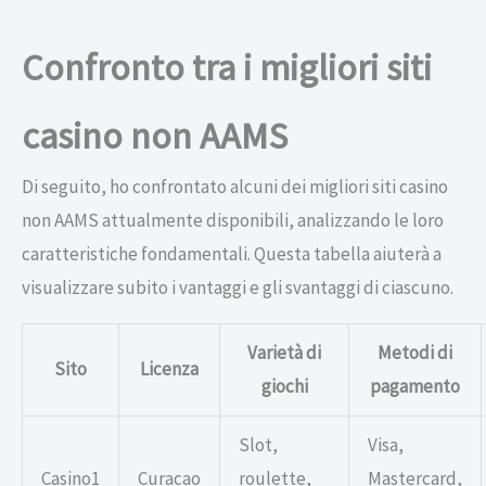
Confronto tra i migliori siti
casino non AAMS
Di seguito, ho confrontato alcuni dei migliori siti casino
non AAMS attualmente disponibili, analizzando le loro
caratteristiche fondamentali. Questa tabella aiuterà a
visualizzare subito i vantaggi e gli svantaggi di ciascuno.
Varietà di
Metodi di
Sito
Licenza
giochi
pagamento
Slot,
Visa,
Casino1
Curacao
roulette,
Mastercard,