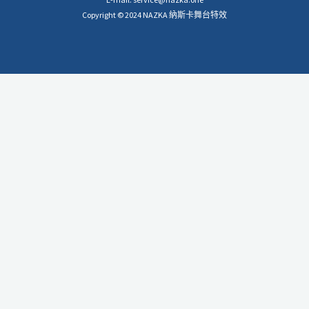
Copyright © 2024 NAZKA 納斯卡舞台特效