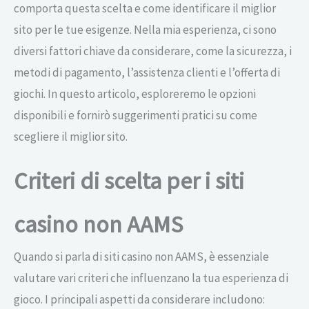
comporta questa scelta e come identificare il miglior
sito per le tue esigenze. Nella mia esperienza, ci sono
diversi fattori chiave da considerare, come la sicurezza, i
metodi di pagamento, l’assistenza clienti e l’offerta di
giochi. In questo articolo, esploreremo le opzioni
disponibili e fornirò suggerimenti pratici su come
scegliere il miglior sito.
Criteri di scelta per i siti
casino non AAMS
Quando si parla di siti casino non AAMS, è essenziale
valutare vari criteri che influenzano la tua esperienza di
gioco. I principali aspetti da considerare includono: