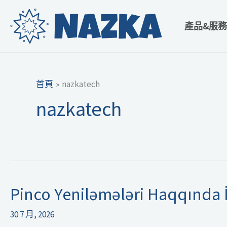
跳
至
產品&服務
主
要
內
首頁
nazkatech
容
nazkatech
Pinco Yeniləmələri Haqqında İ
Pinco
Yeniləmələri
30 7 月, 2026
Haqqında