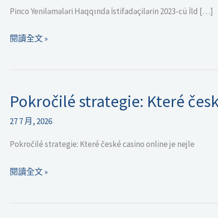
İstifadəçilərin
Pinco Yeniləmələri Haqqında İstifadəçilərin 2023-cü İld […]
2023-
閱讀全文 »
cü
İldə
Bilməsi
Gərəkənlər
Pokročilé strategie: Které čes
Pokročilé
strategie:
27 7 月, 2026
Které
české
Pokročilé strategie: Které české casino online je nejle
casino
閱讀全文 »
online
je
nejlepší