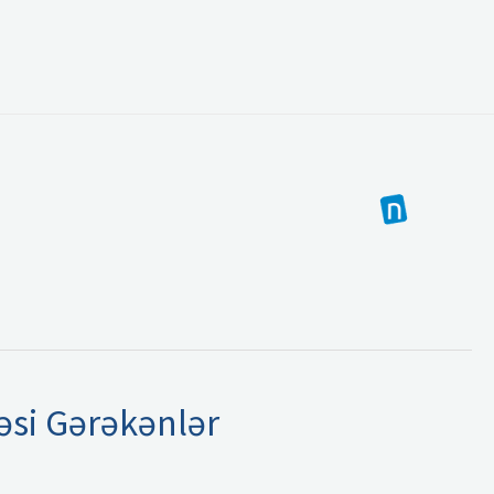
əsi Gərəkənlər