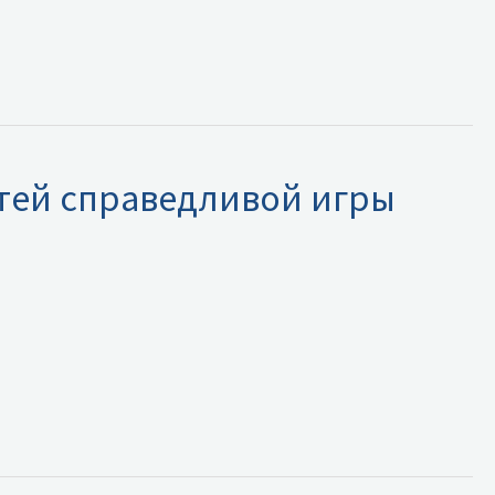
тей справедливой игры