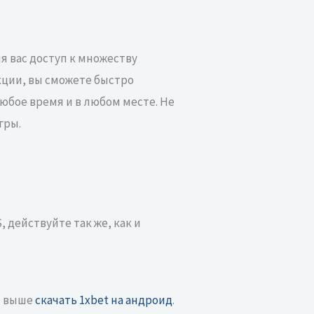
я вас доступ к множеству
кции, вы сможете быстро
юбое время и в любом месте. Не
гры.
 действуйте так же, как и
 и выше
скачать 1xbet на андроид
.