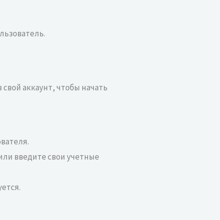
льзователь.
 свой аккаунт, чтобы начать
ователя.
или введите свои учетные
ется.