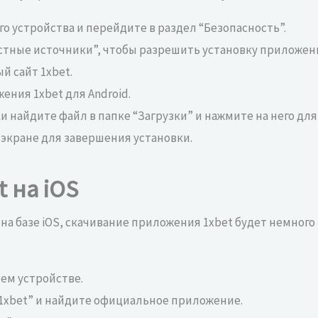
о устройства и перейдите в раздел “Безопасность”.
ные источники”, чтобы разрешить установку приложений 
 сайт 1xbet.
ения 1xbet для Android.
 найдите файл в папке “Загрузки” и нажмите на него для
экране для завершения установки.
t на iOS
на базе iOS, скачивание приложения 1xbet будет немного
шем устройстве.
“1xbet” и найдите официальное приложение.