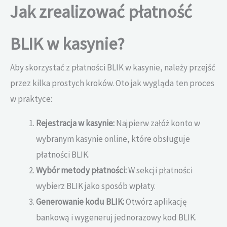
Jak zrealizować płatność
BLIK w kasynie?
Aby skorzystać z płatności BLIK w kasynie, należy przejść
przez kilka prostych kroków. Oto jak wygląda ten proces
w praktyce:
Rejestracja w kasynie:
Najpierw załóż konto w
wybranym kasynie online, które obsługuje
płatności BLIK.
Wybór metody płatności:
W sekcji płatności
wybierz BLIK jako sposób wpłaty.
Generowanie kodu BLIK:
Otwórz aplikację
bankową i wygeneruj jednorazowy kod BLIK.