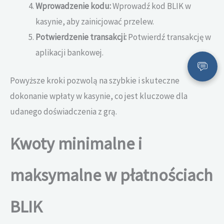
Wprowadzenie kodu:
Wprowadź kod BLIK w
kasynie, aby zainicjować przelew.
Potwierdzenie transakcji:
Potwierdź transakcję w
aplikacji bankowej.
Powyższe kroki pozwolą na szybkie i skuteczne
dokonanie wpłaty w kasynie, co jest kluczowe dla
udanego doświadczenia z grą.
Kwoty minimalne i
maksymalne w płatnościach
BLIK