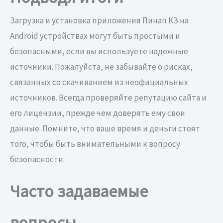
Загрузка и установка приложения Пинап КЗ на
Android устройствах могут быть простыми и
безопасными, если вы используете надежные
источники. Пожалуйста, не забывайте о рисках,
связанных со скачиванием из неофициальных
источников. Всегда проверяйте репутацию сайта и
его лицензии, прежде чем доверять ему свои
данные. Помните, что ваше время и деньги стоят
того, чтобы быть внимательными к вопросу
безопасности.
Часто задаваемые
вопросы