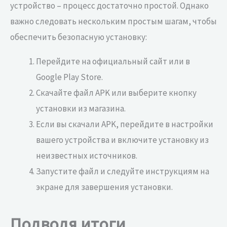
устройство – процесс достаточно простой. Однако
важно следовать нескольким простым шагам, чтобы
обеспечить безопасную установку:
Перейдите на официальный сайт или в
Google Play Store.
Скачайте файл APK или выберите кнопку
установки из магазина.
Если вы скачали APK, перейдите в настройки
вашего устройства и включите установку из
неизвестных источников.
Запустите файл и следуйте инструкциям на
экране для завершения установки.
Подводя итоги