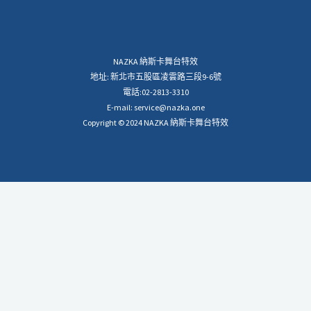
NAZKA 納斯卡舞台特效
地址: 新北市五股區凌雲路三段9-6號
電話:02-2813-3310
E-mail: service@nazka.one
Copyright © 2024 NAZKA 納斯卡舞台特效