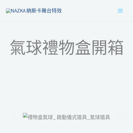
跳
MAI
至
MEN
主
要
氣球禮物盒開箱
內
容