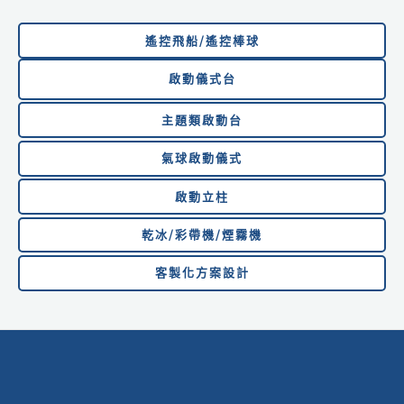
遙控飛船/遙控棒球
啟動儀式台
主題類啟動台
氣球啟動儀式
啟動
立柱
乾冰/彩帶機/煙霧機
客製化方案設計