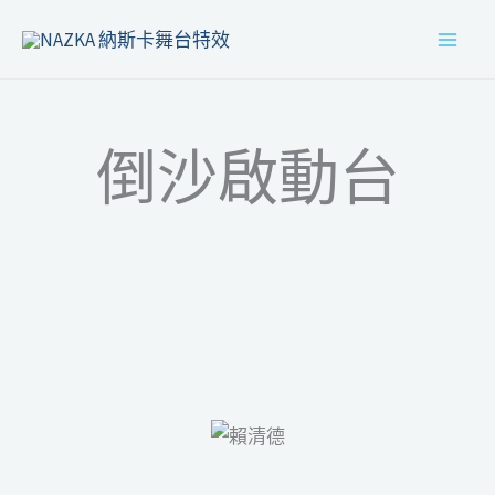
跳
MAI
至
MEN
主
要
倒沙啟動台
內
容