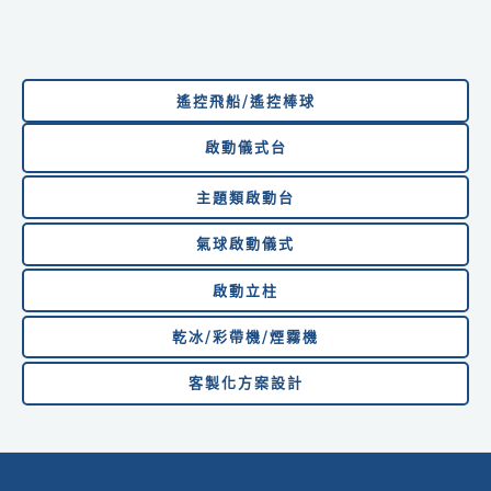
遙控飛船/遙控棒球
啟動儀式台
主題類啟動台
氣球啟動儀式
啟動
立柱
乾冰/彩帶機/煙霧機
客製化方案設計