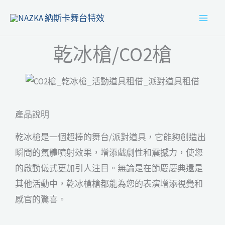
跳
MAI
至
MEN
主
乾冰槍/CO2槍
要
內
容
產品說明
乾冰槍是一個超棒的舞台/派對道具，它能夠創造出
瞬間的氣體噴射效果，增添戲劇性和震撼力，使您
的啟動儀式更加引人注目。無論是在節慶慶典還是
其他活動中，乾冰槍槍都能為您的表演增添視覺和
感官的驚喜。