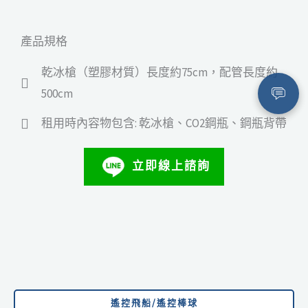
產品規格
乾冰槍（塑膠材質）長度約75cm，配管長度約
500cm
租用時內容物包含: 乾冰槍、CO2鋼瓶、鋼瓶背帶
立即線上諮詢
遙控飛船/遙控棒球