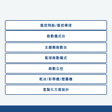
遙控飛船/遙控棒球
啟動儀式台
主題類啟動台
氣球啟動儀式
啟動
立柱
乾冰/彩帶機/煙霧機
客製化方案設計