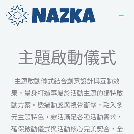
跳
MAI
至
MEN
主
要
內
容
主題啟動儀式
主題啟動儀式結合創意設計與互動效
果，量身打造專屬於活動主題的獨特啟
動方案。透過動感與視覺衝擊，融入多
元主題特色，靈活滿足各種活動需求，
確保啟動儀式與活動核心完美契合，全