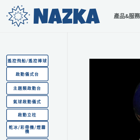
跳
至
產品&服務
主
要
內
容
遙控飛船/遙控棒球
啟動儀式台
主題類啟動台
氣球啟動儀式
啟動
立柱
乾冰/彩帶機/煙霧
機