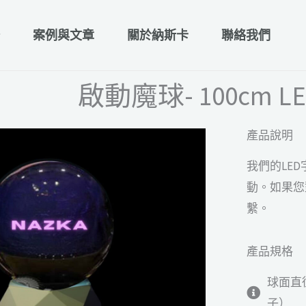
案例與文章
關於納斯卡
聯絡我們
啟動魔球- 100cm 
產品說明
我們的LE
動。如果您
繫。
產品規格
球面直徑
子）